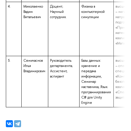
4.
Миколаенко
Доцент;
Физика в
высшее о
Вадим
Научный
компьютерной
– магистр
Витальевич
сотрудник
симуляции
направле
подготов
«Приклад
математи
квалифик
«Магистр
5.
Семичаснов
Руководитель
Базы данных:
высшее о
Илья
департамента;
хранение и
– специа
Владимирович
Ассистент,
передача
специаль
аспирант
информации,
«Компьют
Семинар
безопасно
наставника, Язык
квалифик
программирования
«Специал
C# для Unity
защите и
Engine