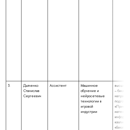
3.
Дьяченко
Ассистент
Машинное
высшее о
Станислав
обучение и
– бакалав
Сергеевич
нейросетевые
направле
технологии в
подготов
игровой
«Приклад
индустрии
математи
информат
квалифик
«Бакалавр