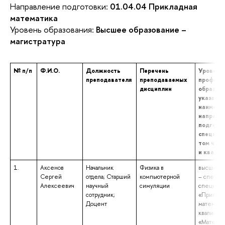
Направление подготовки:
01.04.04 Прикладная
математика
Уровень образования:
Высшее образование –
магистратура
№ п/п
Ф.И.О.
Должность
Перечень
Уровень 
преподавателя
преподаваемых
професс
дисциплин
образова
указани
наимено
направл
подготов
специаль
том числ
и квали
1.
Аксенов
Начальник
Физика в
высшее о
Сергей
отдела; Старший
компьютерной
– специа
Алексеевич
научный
симуляции
специаль
сотрудник;
«Приклад
Доцент
математи
квалифик
«Математ