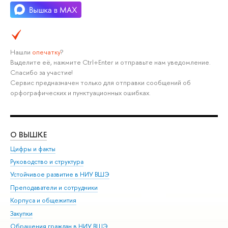
Нашли
опечатку
?
Выделите её, нажмите Ctrl+Enter и отправьте нам уведомление.
Спасибо за участие!
Сервис предназначен только для отправки сообщений об
орфографических и пунктуационных ошибках.
О ВЫШКЕ
ОБ
Цифры и факты
Ли
Руководство и структура
Дов
Устойчивое развитие в НИУ ВШЭ
Ол
Преподаватели и сотрудники
При
Корпуса и общежития
Вы
Закупки
При
Обращения граждан в НИУ ВШЭ
Ас