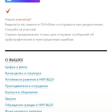
Нашли
опечатку
?
Выделите её, нажмите Ctrl+Enter и отправьте нам уведомление.
Спасибо за участие!
Сервис предназначен только для отправки сообщений об
орфографических и пунктуационных ошибках.
О ВЫШКЕ
ОБ
Цифры и факты
Ли
Руководство и структура
Дов
Устойчивое развитие в НИУ ВШЭ
Ол
Преподаватели и сотрудники
При
Корпуса и общежития
Вы
Закупки
При
Обращения граждан в НИУ ВШЭ
Ас
Фонд целевого капитала
До