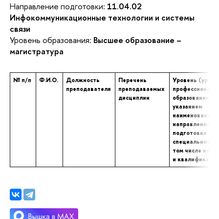
Направление подготовки:
11.04.02
Инфокоммуникационные технологии и системы
связи
Уровень образования:
Высшее образование –
магистратура
№ п/п
Ф.И.О.
Должность
Перечень
Уровень (уровн
преподавателя
преподаваемых
профессиональ
дисциплин
образования с
указанием
наименования
направления
подготовки и (
специальности,
том числе научн
и квалификаци