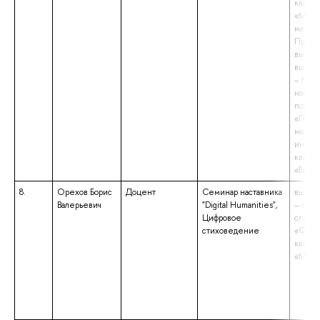
квали
«Маги
матем
Препо
высше
высше
– бака
напра
подгот
«Прик
матема
информ
квали
«Бакал
8.
Орехов Борис
Доцент
Семинар наставника
высше
Валерьевич
"Digital Humanities",
– спец
Цифровое
специ
стиховедение
«Фило
квали
«Маги