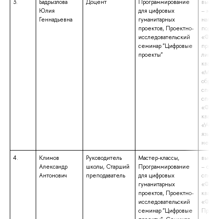
3.
Бадрызлова
Доцент
Программирование
высше
Юлия
для цифровых
– маги
Геннадьевна
гуманитарных
напра
проектов, Проектно-
подгот
исследовательский
«Фунд
семинар "Цифровые
прикл
проекты"
лингви
квали
«Маги
образо
специ
специ
«Фило
квали
«Учите
языка.
немец
4.
Климов
Руководитель
Мастер-классы,
высше
Александр
школы, Старший
Программирование
– спец
Антонович
преподаватель
для цифровых
специ
гуманитарных
«Фило
проектов, Проектно-
квали
исследовательский
«Филол
семинар "Цифровые
Препо