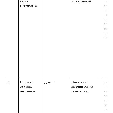
Ольга
исследований
– спец
Николаевна
специ
«Лингв
квали
«Лингв
специа
теоре
прикл
лингв
7.
Незнанов
Доцент
Онтологии и
высше
Алексей
семантические
– маги
Андреевич
технологии
напра
подгот
«Прик
матема
информ