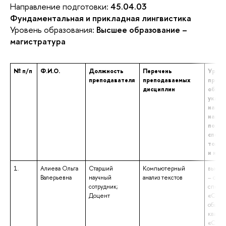
Направление подготовки:
45.04.03
Фундаментальная и прикладная лингвистика
Уровень образования:
Высшее образование –
магистратура
№ п/п
Ф.И.О.
Должность
Перечень
Урове
преподавателя
преподаваемых
профе
дисциплин
образ
указа
наиме
напра
подго
специ
том ч
и ква
1.
Алиева Ольга
Старший
Компьютерный
высше
Валерьевна
научный
анализ текстов
– спец
сотрудник;
специ
Доцент
«Связи
общес
квали
«Спец