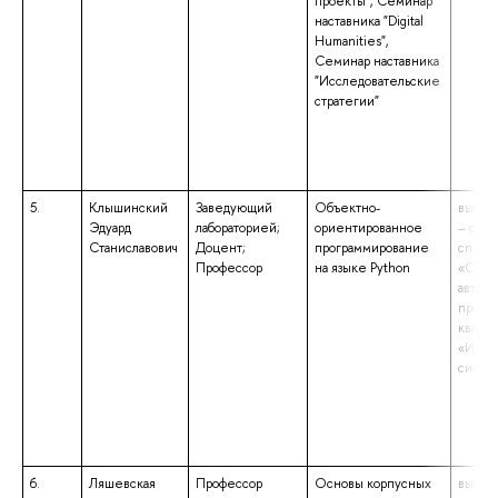
проекты", Семинар
наставника "Digital
Humanities",
Семинар наставника
"Исследовательские
стратегии"
5.
Клышинский
Заведующий
Объектно-
высше
Эдуард
лабораторией;
ориентированное
– спец
Станиславович
Доцент;
программирование
специ
Профессор
на языке Python
«Сист
автома
проек
квали
«Инже
систе
6.
Ляшевская
Профессор
Основы корпусных
высше