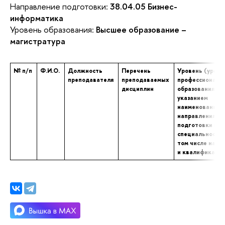
Направление подготовки:
38.04.05 Бизнес-
информатика
Уровень образования:
Высшее образование –
магистратура
№ п/п
Ф.И.О.
Должность
Перечень
Уровень (уровн
преподавателя
преподаваемых
профессиональ
дисциплин
образования с
указанием
наименования
направления
подготовки и (
специальности,
том числе научн
и квалификаци