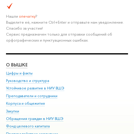
Нашли
опечатку
?
Выделите её, нажмите Ctrl+Enter и отправьте нам уведомление.
Спасибо за участие!
Сервис предназначен только для отправки сообщений об
орфографических и пунктуационных ошибках.
О ВЫШКЕ
ОБ
Цифры и факты
Ли
Руководство и структура
Дов
Устойчивое развитие в НИУ ВШЭ
Ол
Преподаватели и сотрудники
При
Корпуса и общежития
Вы
Закупки
При
Обращения граждан в НИУ ВШЭ
Ас
Фонд целевого капитала
До
Противодействие коррупции
Цен