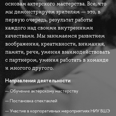
основам актёрского мастерства. Всё, что
мы демонстрируем зрителям — это, в
первую очередь, результат работы
каждого над своими внутренними
качествами. Мы занимаемся развитием
воображения, креативности, внимания,
памяти, речи, умения взаимодействовать
с партнёром, умения работать в команде
и многого другого.
Направления деятельности
Обучение актёрскому мастерству
Постановка спектаклей
Участие в корпоративных мероприятиях НИУ ВШЭ