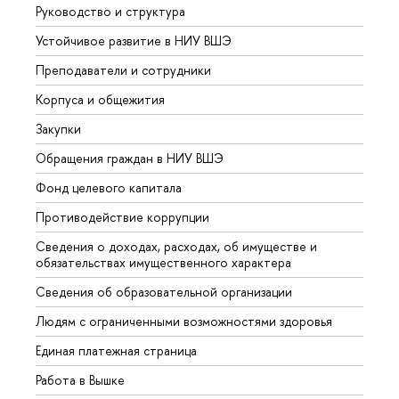
Руководство и структура
Довуз
Устойчивое развитие в НИУ ВШЭ
Олим
Преподаватели и сотрудники
Прием
Корпуса и общежития
Вышк
Закупки
Прием
Обращения граждан в НИУ ВШЭ
Аспир
Фонд целевого капитала
Допол
Противодействие коррупции
Центр
Сведения о доходах, расходах, об имуществе и
Бизне
обязательствах имущественного характера
Образ
Сведения об образовательной организации
Обрат
Людям с ограниченными возможностями здоровья
Единая платежная страница
Работа в Вышке