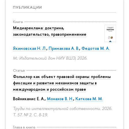
ПУБЛИКАЦИИ
Книга
Медиареклама: доктрина,
законодательство, правоприменение
Якимовская Н. Л.
,
Примакова А. В.
,
Федотов М. А.
М.: Издательский дом НИУ ВШЭ, 2026.
Статья
Фольклор как объект правовой охраны: проблемы
фиксации и развитие механизмов защиты в
международном и российском праве
Войниканис Е. А.,
Монахов В. Н.
,
Каткова М. М.
Труды по интеллектуальной собственности. 2026.
Т. 57. № 2.
С. 8-19.
Глава в книге