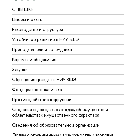
О ВЫШКЕ
ОБР
Цифры и факты
Лице
Руководство и структура
Довуз
Устойчивое развитие в НИУ ВШЭ
Олим
Преподаватели и сотрудники
Прием
Корпуса и общежития
Вышк
Закупки
Прием
Обращения граждан в НИУ ВШЭ
Аспир
Фонд целевого капитала
Допол
Противодействие коррупции
Центр
Сведения о доходах, расходах, об имуществе и
Бизне
обязательствах имущественного характера
Образ
Сведения об образовательной организации
Обрат
Людям с ограниченными возможностями здоровья