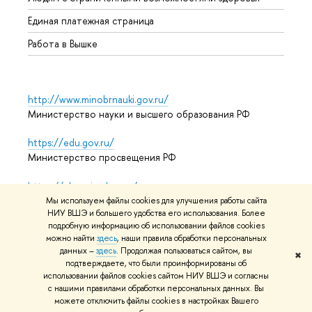
Единая платежная страница
Работа в Вышке
http://www.minobrnauki.gov.ru/
Министерство науки и высшего образования РФ
https://edu.gov.ru/
Министерство просвещения РФ
https://elearning.hse.ru/mooc
Массовые открытые онлайн-курсы
Мы используем файлы cookies для улучшения работы сайта
НИУ ВШЭ и большего удобства его использования. Более
подробную информацию об использовании файлов cookies
можно найти
здесь
, наши правила обработки персональных
© НИУ ВШЭ 1993–2026
Адреса и контакты
Условия
данных –
здесь
. Продолжая пользоваться сайтом, вы
✖
подтверждаете, что были проинформированы об
использования материалов
Политика конфиденциальности
использовании файлов cookies сайтом НИУ ВШЭ и согласны
Карта сайта
с нашими правилами обработки персональных данных. Вы
можете отключить файлы cookies в настройках Вашего
Редактору