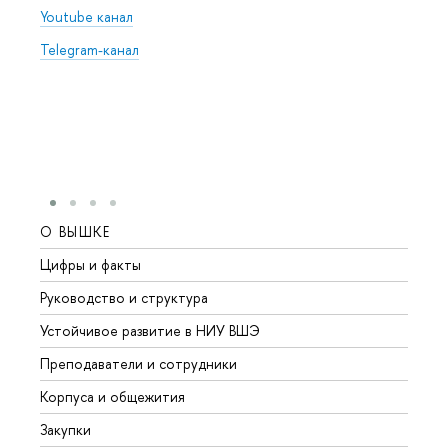
Youtube канал
Telegram-канал
О ВЫШКЕ
ОБР
Цифры и факты
Лице
Руководство и структура
Довуз
Устойчивое развитие в НИУ ВШЭ
Олим
Преподаватели и сотрудники
Прием
Корпуса и общежития
Вышк
Закупки
Прием