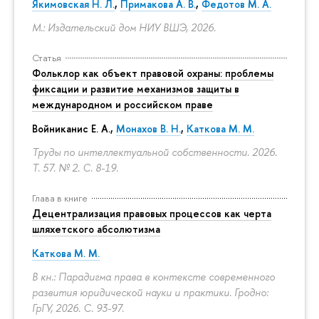
Якимовская Н. Л.
,
Примакова А. В.
,
Федотов М. А.
М.: Издательский дом НИУ ВШЭ, 2026.
Статья
Фольклор как объект правовой охраны: проблемы
фиксации и развитие механизмов защиты в
международном и российском праве
Войниканис Е. А.,
Монахов В. Н.
,
Каткова М. М.
Труды по интеллектуальной собственности. 2026.
Т. 57. № 2.
С. 8-19.
Глава в книге
Децентрализация правовых процессов как черта
шляхетского абсолютизма
Каткова М. М.
В кн.: Парадигма права в контексте современного
развития юридической науки и практики. Гродно:
ГрГУ, 2026.
С. 93-97.