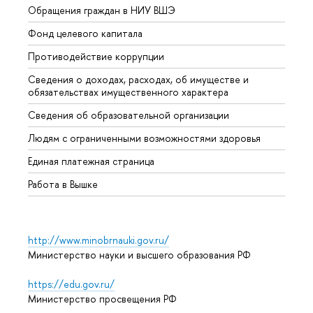
Обращения граждан в НИУ ВШЭ
Аспир
Фонд целевого капитала
Допол
Противодействие коррупции
Центр
Сведения о доходах, расходах, об имуществе и
Бизне
обязательствах имущественного характера
Образ
Сведения об образовательной организации
Обрат
Людям с ограниченными возможностями здоровья
Единая платежная страница
Работа в Вышке
http://www.minobrnauki.gov.ru/
Министерство науки и высшего образования РФ
https://edu.gov.ru/
Министерство просвещения РФ