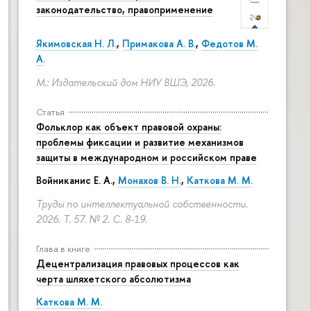
законодательство, правоприменение
Якимовская Н. Л.
,
Примакова А. В.
,
Федотов М.
А.
М.: Издательский дом НИУ ВШЭ, 2026.
Статья
Фольклор как объект правовой охраны:
проблемы фиксации и развитие механизмов
защиты в международном и российском праве
Войниканис Е. А.,
Монахов В. Н.
,
Каткова М. М.
Труды по интеллектуальной собственности.
2026. Т. 57. № 2.
С. 8-19.
Глава в книге
Децентрализация правовых процессов как
черта шляхетского абсолютизма
Каткова М. М.