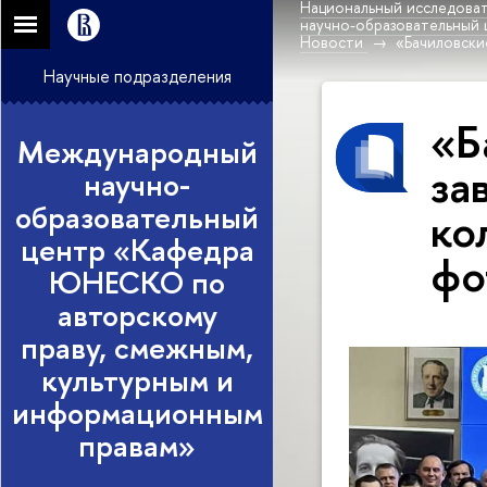
Национальный исследоват
научно-образовательный
Новости
«Бачиловски
Научные подразделения
«Б
Международный
за
научно-
образовательный
ко
центр «Кафедра
фо
ЮНЕСКО по
авторскому
праву, смежным,
культурным и
информационным
правам»