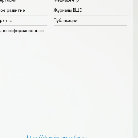
ое развитие
Журналы ВШЭ
гранты
Публикации
учно-информационные
https://elearning.hse.ru/mooc