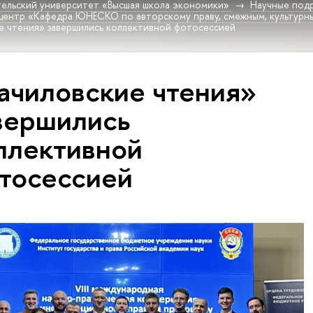
ельский университет «Высшая школа экономики»
Научные под
 центр «Кафедра ЮНЕСКО по авторскому праву, смежным, культур
е чтения» завершились коллективной фотосессией
ачиловские чтения»
вершились
ллективной
тосессией