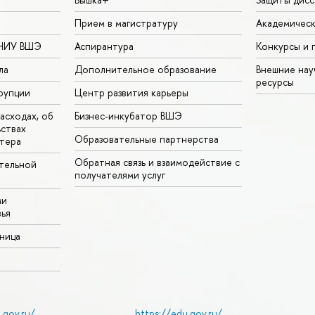
Прием в магистратуру
Академическ
 НИУ ВШЭ
Аспирантура
Конкурсы и 
ла
Дополнительное образование
Внешние на
ресурсы
рупции
Центр развития карьеры
асходах, об
Бизнес-инкубатор ВШЭ
ьствах
Образовательные партнерства
тера
Обратная связь и взаимодействие с
тельной
получателями услуг
ми
ья
аница
.gov.ru/
https://edu.gov.ru/