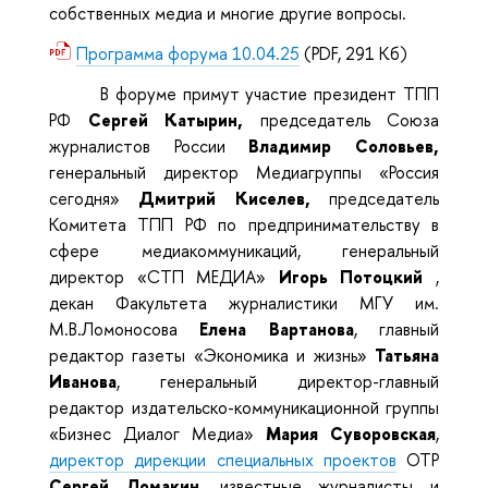
собственных медиа и многие другие вопросы.
Программа форума 10.04.25
(PDF, 291 Кб)
В форуме примут участие президент ТПП
РФ
Сергей Катырин,
председатель Союза
журналистов России
Владимир Соловьев,
генеральный директор Медиагруппы «Россия
сегодня»
Дмитрий Киселев,
председатель
Комитета ТПП РФ по предпринимательству в
сфере медиакоммуникаций, генеральный
директор «СТП МЕДИА»
Игорь Потоцкий
,
декан Факультета журналистики МГУ им.
М.В.Ломоносова
Елена Вартанова
, главный
редактор газеты «Экономика и жизнь»
Татьяна
Иванова
, генеральный директор-главный
редактор издательско-коммуникационной группы
«Бизнес Диалог Медиа»
Мария Суворовская
,
директор дирекции специальных проектов
ОТР
Сергей Ломакин
, известные журналисты и