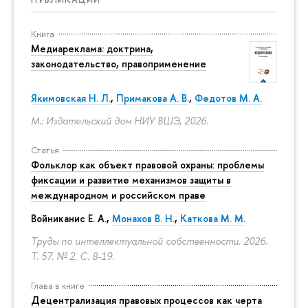
Книга
Медиареклама: доктрина,
законодательство, правоприменение
Якимовская Н. Л.
,
Примакова А. В.
,
Федотов М. А.
М.: Издательский дом НИУ ВШЭ, 2026.
Статья
Фольклор как объект правовой охраны: проблемы
фиксации и развитие механизмов защиты в
международном и российском праве
Войниканис Е. А.,
Монахов В. Н.
,
Каткова М. М.
Труды по интеллектуальной собственности. 2026.
Т. 57. № 2.
С. 8-19.
Глава в книге
Децентрализация правовых процессов как черта