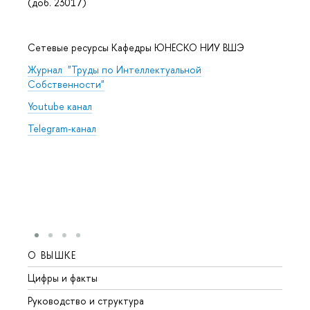
(доб. 23017)
Сетевые ресурсы Кафедры ЮНЕСКО НИУ ВШЭ
Журнал "Труды по Интеллектуальной
Собственности"
Youtube канал
Telegram-канал
О ВЫШКЕ
ОБР
Цифры и факты
Лице
Руководство и структура
Довуз