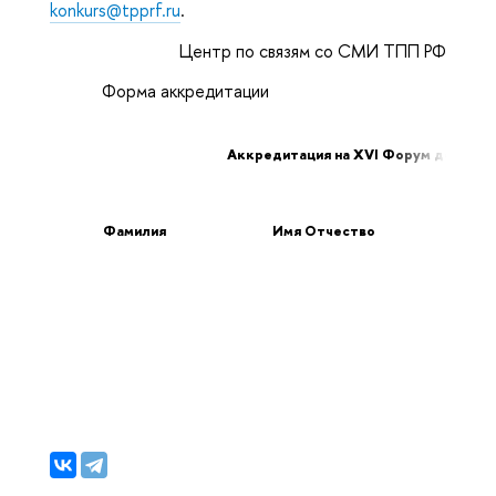
konkurs@tpprf.ru
.
Центр по связям со СМИ ТПП РФ
Форма аккредитации
Аккредитация на XVI Форум деловых
Фамилия
Имя Отчество
И
ор
д