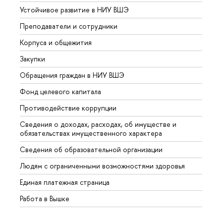
Устойчивое развитие в НИУ ВШЭ
Олим
Преподаватели и сотрудники
Прием
Корпуса и общежития
Вышк
Закупки
Прием
Обращения граждан в НИУ ВШЭ
Аспир
Фонд целевого капитала
Допол
Противодействие коррупции
Центр
Сведения о доходах, расходах, об имуществе и
Бизне
обязательствах имущественного характера
Образ
Сведения об образовательной организации
Обрат
Людям с ограниченными возможностями здоровья
Единая платежная страница
Работа в Вышке