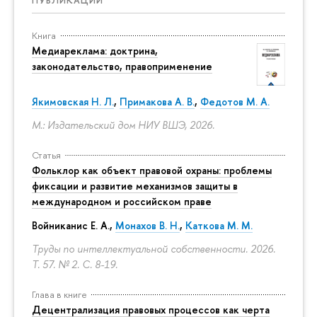
ПУБЛИКАЦИИ
Книга
Медиареклама: доктрина,
законодательство, правоприменение
Якимовская Н. Л.
,
Примакова А. В.
,
Федотов М. А.
М.: Издательский дом НИУ ВШЭ, 2026.
Статья
Фольклор как объект правовой охраны: проблемы
фиксации и развитие механизмов защиты в
международном и российском праве
Войниканис Е. А.,
Монахов В. Н.
,
Каткова М. М.
Труды по интеллектуальной собственности. 2026.
Т. 57. № 2.
С. 8-19.
Глава в книге
Децентрализация правовых процессов как черта