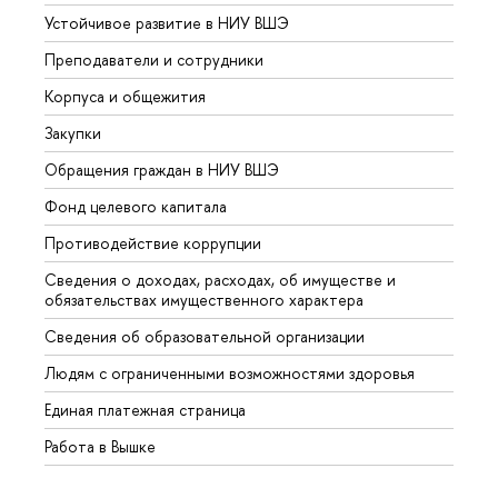
Устойчивое развитие в НИУ ВШЭ
Олим
Преподаватели и сотрудники
Прием
Корпуса и общежития
Вышк
Закупки
Прием
Обращения граждан в НИУ ВШЭ
Аспир
Фонд целевого капитала
Допол
Противодействие коррупции
Центр
Сведения о доходах, расходах, об имуществе и
Бизне
обязательствах имущественного характера
Образ
Сведения об образовательной организации
Обрат
Людям с ограниченными возможностями здоровья
Единая платежная страница
Работа в Вышке