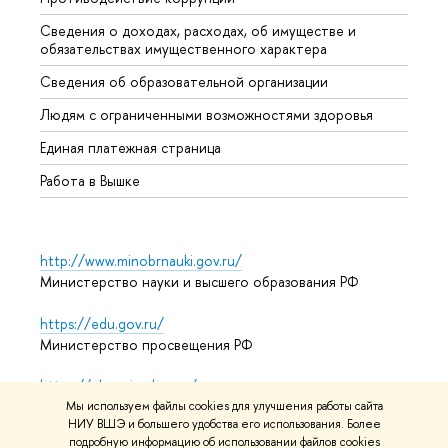
Сведения о доходах, расходах, об имуществе и
Бизне
обязательствах имущественного характера
Образ
Сведения об образовательной организации
Обрат
Людям с ограниченными возможностями здоровья
Единая платежная страница
Работа в Вышке
http://www.minobrnauki.gov.ru/
Министерство науки и высшего образования РФ
https://edu.gov.ru/
Министерство просвещения РФ
https://elearning.hse.ru/mooc
Массовые открытые онлайн-курсы
Мы используем файлы cookies для улучшения работы сайта
НИУ ВШЭ и большего удобства его использования. Более
подробную информацию об использовании файлов cookies