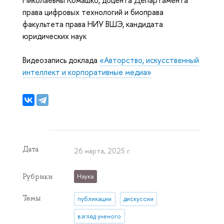
Николаевны Комашко, доцента Департамента
права цифровых технологий и биоправа
факультета права НИУ ВШЭ, кандидата
юридических наук
Видеозапись доклада
«Авторство, искусственный
интеллект и корпоративные медиа»
Дата
26 марта, 2025 г.
Рубрики
Наука
Темы
публикации
дискуссии
взгляд ученого