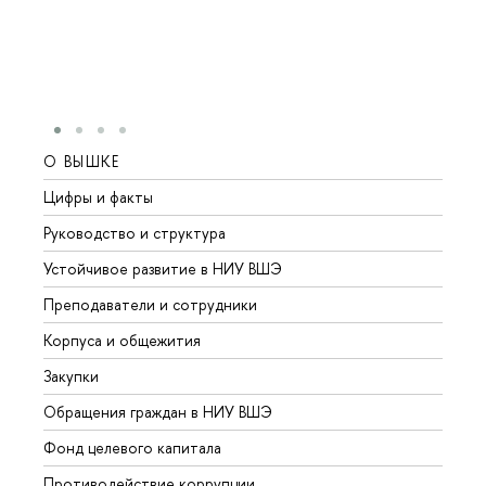
О ВЫШКЕ
ОБР
Цифры и факты
Лице
Руководство и структура
Довуз
Устойчивое развитие в НИУ ВШЭ
Олим
Преподаватели и сотрудники
Прием
Корпуса и общежития
Вышк
Закупки
Прием
Обращения граждан в НИУ ВШЭ
Аспир
Фонд целевого капитала
Допол
Противодействие коррупции
Центр