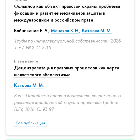
Фольклор как объект правовой охраны: проблемы
фиксации и развитие механизмов защиты в
международном и российском праве
Войниканис Е. А.,
Монахов В. Н.
,
Каткова М. М.
Труды по интеллектуальной собственности. 2026.
Т. 57. № 2.
С. 8-19.
Глава в книге
Децентрализация правовых процессов как черта
шляхетского абсолютизма
Каткова М. М.
В кн.: Парадигма права в контексте современного
развития юридической науки и практики. Гродно:
ГрГУ, 2026.
С. 93-97.
Все публикации