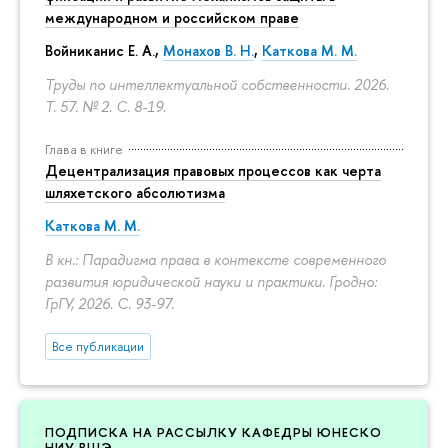
международном и российском праве
Войниканис Е. А.,
Монахов В. Н.
,
Каткова М. М.
Труды по интеллектуальной собственности. 2026.
Т. 57. № 2.
С. 8-19.
Глава в книге
Децентрализация правовых процессов как черта
шляхетского абсолютизма
Каткова М. М.
В кн.: Парадигма права в контексте современного
развития юридической науки и практики. Гродно:
ГрГУ, 2026.
С. 93-97.
Все публикации
ПОДПИСКА НА РАССЫЛКУ КАФЕДРЫ ЮНЕСКО
НИУ ВШЭ