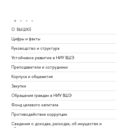
О ВЫШКЕ
ОБР
Цифры и факты
Лице
Руководство и структура
Довуз
Устойчивое развитие в НИУ ВШЭ
Олим
Преподаватели и сотрудники
Прием
Корпуса и общежития
Вышк
Закупки
Прием
Обращения граждан в НИУ ВШЭ
Аспир
Фонд целевого капитала
Допол
Противодействие коррупции
Центр
Сведения о доходах, расходах, об имуществе и
Бизне