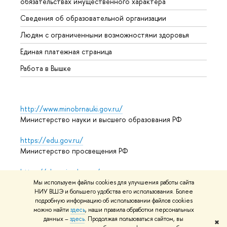
обязательствах имущественного характера
Образ
Сведения об образовательной организации
Обрат
Людям с ограниченными возможностями здоровья
Единая платежная страница
Работа в Вышке
http://www.minobrnauki.gov.ru/
Министерство науки и высшего образования РФ
https://edu.gov.ru/
Министерство просвещения РФ
https://elearning.hse.ru/mooc
Массовые открытые онлайн-курсы
Мы используем файлы cookies для улучшения работы сайта
НИУ ВШЭ и большего удобства его использования. Более
подробную информацию об использовании файлов cookies
можно найти
здесь
, наши правила обработки персональных
© НИУ ВШЭ 1993–2026
Адреса и контакты
Условия
данных –
здесь
. Продолжая пользоваться сайтом, вы
✖