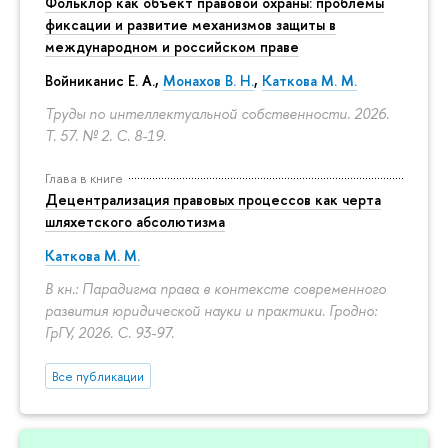
Фольклор как объект правовой охраны: проблемы
фиксации и развитие механизмов защиты в
международном и российском праве
Войниканис Е. А.,
Монахов В. Н.
,
Каткова М. М.
Труды по интеллектуальной собственности. 2026.
Т. 57. № 2.
С. 8-19.
Глава в книге
Децентрализация правовых процессов как черта
шляхетского абсолютизма
Каткова М. М.
В кн.: Парадигма права в контексте современного
развития юридической науки и практики. Гродно:
ГрГУ, 2026.
С. 93-97.
Все публикации