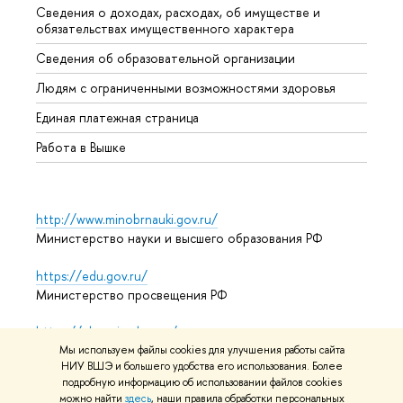
Сведения о доходах, расходах, об имуществе и
Бизне
обязательствах имущественного характера
Образ
Сведения об образовательной организации
Обрат
Людям с ограниченными возможностями здоровья
Единая платежная страница
Работа в Вышке
http://www.minobrnauki.gov.ru/
Министерство науки и высшего образования РФ
https://edu.gov.ru/
Министерство просвещения РФ
https://elearning.hse.ru/mooc
Массовые открытые онлайн-курсы
Мы используем файлы cookies для улучшения работы сайта
НИУ ВШЭ и большего удобства его использования. Более
подробную информацию об использовании файлов cookies
можно найти
здесь
, наши правила обработки персональных