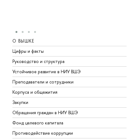
О ВЫШКЕ
ОБР
Цифры и факты
Лице
Руководство и структура
Довуз
Устойчивое развитие в НИУ ВШЭ
Олим
Преподаватели и сотрудники
Прием
Корпуса и общежития
Вышк
Закупки
Прием
Обращения граждан в НИУ ВШЭ
Аспир
Фонд целевого капитала
Допол
Противодействие коррупции
Центр