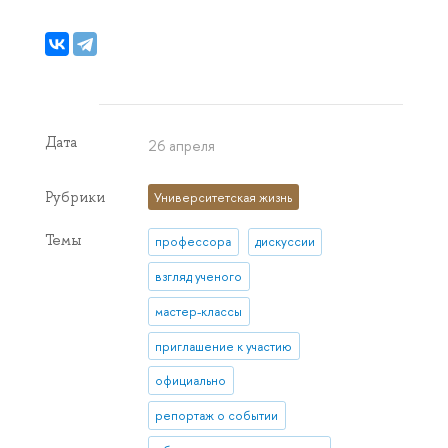
Дата
26 апреля
Рубрики
Университетская жизнь
Темы
профессора
дискуссии
взгляд ученого
мастер-классы
приглашение к участию
официально
репортаж о событии