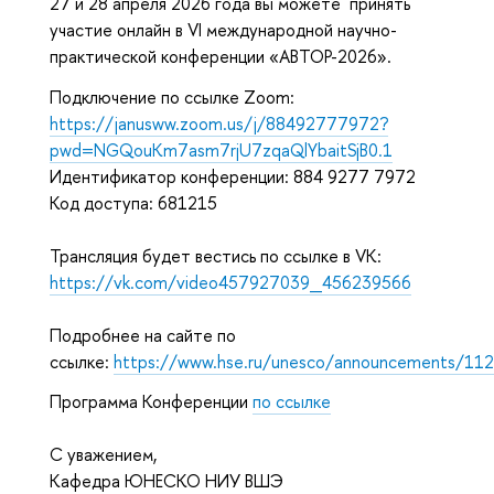
27 и 28 апреля 2026 года вы можете принять
участие онлайн в VI международной научно-
практической конференции «АВТОР-2026».
Подключение по ссылке Zoom:
https://janusww.zoom.us/j/88492777972?
pwd=NGQouKm7asm7rjU7zqaQlYbaitSjB0.1
Идентификатор конференции:
884 9277 7972
Код доступа: 681215
Трансляция будет вестись по ссылке в VK:
https://vk.com/video457927039_456239566
Подробнее на сайте по
ссылке:
https://www.hse.ru/unesco/announcements/11
Программа Конференции
по ссылке
С уважением,
Кафедра ЮНЕСКО НИУ ВШЭ