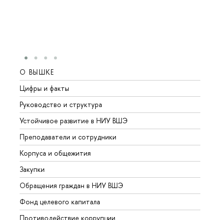
О ВЫШКЕ
ОБР
Цифры и факты
Лице
Руководство и структура
Довуз
Устойчивое развитие в НИУ ВШЭ
Олим
Преподаватели и сотрудники
Прием
Корпуса и общежития
Вышк
Закупки
Прием
Обращения граждан в НИУ ВШЭ
Аспир
Фонд целевого капитала
Допол
Противодействие коррупции
Центр