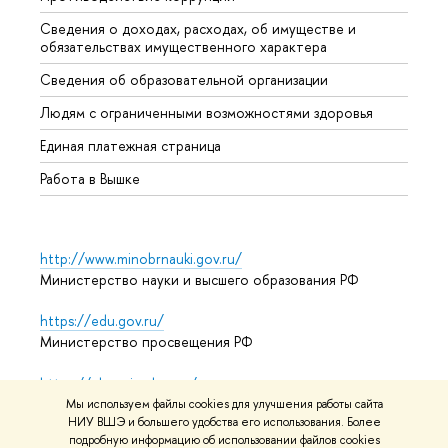
Сведения о доходах, расходах, об имуществе и
Бизне
обязательствах имущественного характера
Образ
Сведения об образовательной организации
Обрат
Людям с ограниченными возможностями здоровья
Единая платежная страница
Работа в Вышке
http://www.minobrnauki.gov.ru/
Министерство науки и высшего образования РФ
https://edu.gov.ru/
Министерство просвещения РФ
https://elearning.hse.ru/mooc
Массовые открытые онлайн-курсы
Мы используем файлы cookies для улучшения работы сайта
НИУ ВШЭ и большего удобства его использования. Более
подробную информацию об использовании файлов cookies