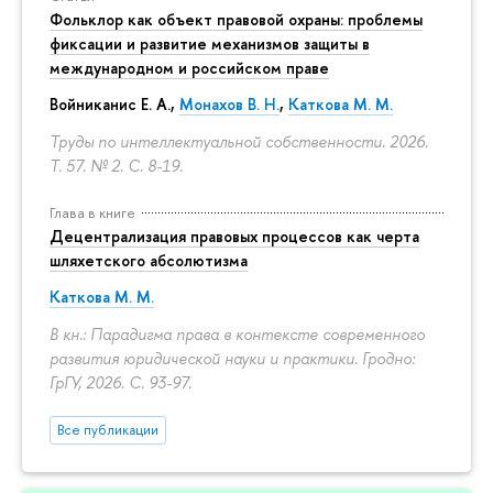
Фольклор как объект правовой охраны: проблемы
фиксации и развитие механизмов защиты в
международном и российском праве
Войниканис Е. А.,
Монахов В. Н.
,
Каткова М. М.
Труды по интеллектуальной собственности. 2026.
Т. 57. № 2.
С. 8-19.
Глава в книге
Децентрализация правовых процессов как черта
шляхетского абсолютизма
Каткова М. М.
В кн.: Парадигма права в контексте современного
развития юридической науки и практики. Гродно:
ГрГУ, 2026.
С. 93-97.
Все публикации