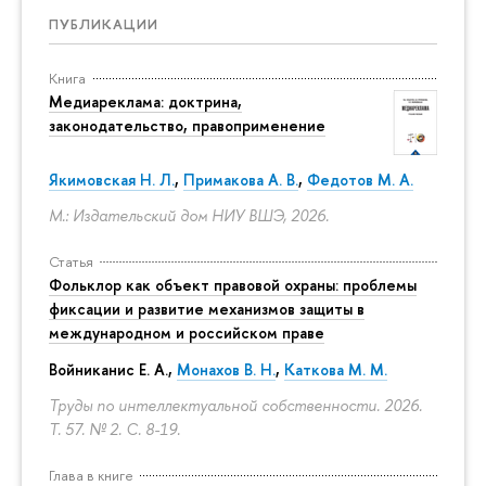
ПУБЛИКАЦИИ
Книга
Медиареклама: доктрина,
законодательство, правоприменение
Якимовская Н. Л.
,
Примакова А. В.
,
Федотов М. А.
М.: Издательский дом НИУ ВШЭ, 2026.
Статья
Фольклор как объект правовой охраны: проблемы
фиксации и развитие механизмов защиты в
международном и российском праве
Войниканис Е. А.,
Монахов В. Н.
,
Каткова М. М.
Труды по интеллектуальной собственности. 2026.
Т. 57. № 2.
С. 8-19.
Глава в книге