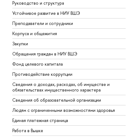
Руководство и структура
Довуз
Устойчивое развитие в НИУ ВШЭ
Олим
Преподаватели и сотрудники
Прием
Корпуса и общежития
Вышк
Закупки
Прием
Обращения граждан в НИУ ВШЭ
Аспир
Фонд целевого капитала
Допол
Противодействие коррупции
Центр
Сведения о доходах, расходах, об имуществе и
Бизне
обязательствах имущественного характера
Образ
Сведения об образовательной организации
Обрат
Людям с ограниченными возможностями здоровья
Единая платежная страница
Работа в Вышке