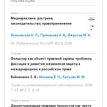
ПУБЛИКАЦИИ
Книга
Медиареклама: доктрина,
законодательство, правоприменение
Якимовская Н. Л.
,
Примакова А. В.
,
Федотов М. А.
М.: Издательский дом НИУ ВШЭ, 2026.
Статья
Фольклор как объект правовой охраны: проблемы
фиксации и развитие механизмов защиты в
международном и российском праве
Войниканис Е. А.,
Монахов В. Н.
,
Каткова М. М.
Труды по интеллектуальной собственности. 2026.
Т. 57. № 2.
С. 8-19.
Глава в книге
Децентрализация правовых процессов как черта