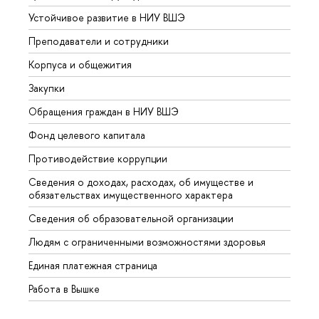
Устойчивое развитие в НИУ ВШЭ
Олим
Преподаватели и сотрудники
Прием
Корпуса и общежития
Вышк
Закупки
Прием
Обращения граждан в НИУ ВШЭ
Аспир
Фонд целевого капитала
Допол
Противодействие коррупции
Центр
Сведения о доходах, расходах, об имуществе и
Бизне
обязательствах имущественного характера
Образ
Сведения об образовательной организации
Обрат
Людям с ограниченными возможностями здоровья
Единая платежная страница
Работа в Вышке