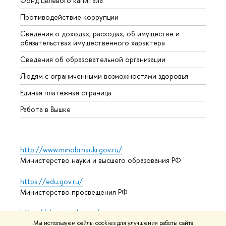
Фонд целевого капитала
Допол
Противодействие коррупции
Центр
Сведения о доходах, расходах, об имуществе и
Бизне
обязательствах имущественного характера
Образ
Сведения об образовательной организации
Обрат
Людям с ограниченными возможностями здоровья
Единая платежная страница
Работа в Вышке
http://www.minobrnauki.gov.ru/
Министерство науки и высшего образования РФ
https://edu.gov.ru/
Министерство просвещения РФ
https://elearning.hse.ru/mooc
Массовые открытые онлайн-курсы
Мы используем файлы cookies для улучшения работы сайта