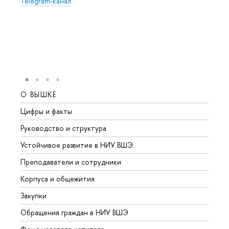
Telegram-канал
О ВЫШКЕ
ОБР
Цифры и факты
Лице
Руководство и структура
Довуз
Устойчивое развитие в НИУ ВШЭ
Олим
Преподаватели и сотрудники
Прием
Корпуса и общежития
Вышк
Закупки
Прием
Обращения граждан в НИУ ВШЭ
Аспир