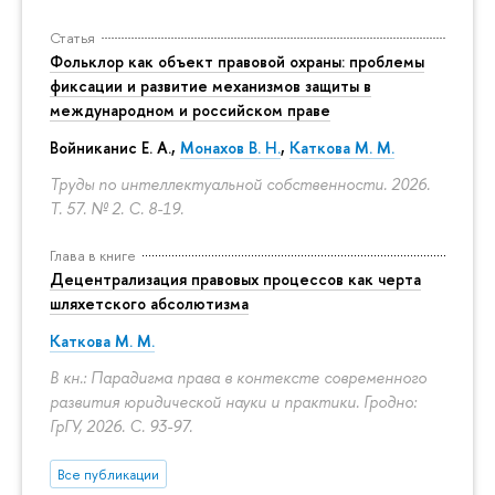
Статья
Фольклор как объект правовой охраны: проблемы
фиксации и развитие механизмов защиты в
международном и российском праве
Войниканис Е. А.,
Монахов В. Н.
,
Каткова М. М.
Труды по интеллектуальной собственности. 2026.
Т. 57. № 2.
С. 8-19.
Глава в книге
Децентрализация правовых процессов как черта
шляхетского абсолютизма
Каткова М. М.
В кн.: Парадигма права в контексте современного
развития юридической науки и практики. Гродно:
ГрГУ, 2026.
С. 93-97.
Все публикации