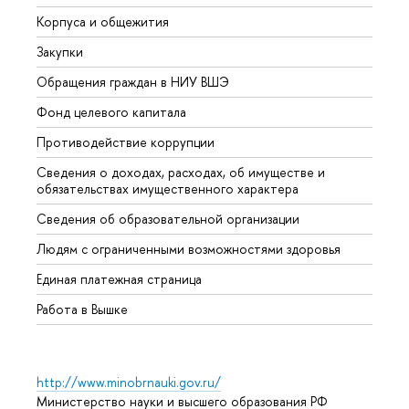
Корпуса и общежития
Вышк
Закупки
Прием
Обращения граждан в НИУ ВШЭ
Аспир
Фонд целевого капитала
Допол
Противодействие коррупции
Центр
Сведения о доходах, расходах, об имуществе и
Бизне
обязательствах имущественного характера
Образ
Сведения об образовательной организации
Обрат
Людям с ограниченными возможностями здоровья
Единая платежная страница
Работа в Вышке
http://www.minobrnauki.gov.ru/
Министерство науки и высшего образования РФ