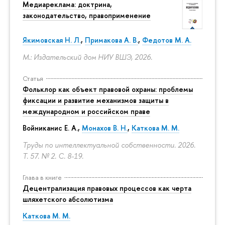
Медиареклама: доктрина,
законодательство, правоприменение
Якимовская Н. Л.
,
Примакова А. В.
,
Федотов М. А.
М.: Издательский дом НИУ ВШЭ, 2026.
Статья
Фольклор как объект правовой охраны: проблемы
фиксации и развитие механизмов защиты в
международном и российском праве
Войниканис Е. А.,
Монахов В. Н.
,
Каткова М. М.
Труды по интеллектуальной собственности. 2026.
Т. 57. № 2.
С. 8-19.
Глава в книге
Децентрализация правовых процессов как черта
шляхетского абсолютизма
Каткова М. М.