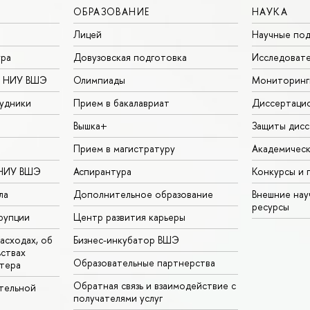
ОБРАЗОВАНИЕ
НАУКА
Лицей
Научные под
ура
Довузовская подготовка
Исследовате
в НИУ ВШЭ
Олимпиады
Мониторинг
удники
Прием в бакалавриат
Диссертаци
Вышка+
Защиты дисс
Прием в магистратуру
Академическ
 НИУ ВШЭ
Аспирантура
Конкурсы и 
ла
Дополнительное образование
Внешние на
ресурсы
рупции
Центр развития карьеры
асходах, об
Бизнес-инкубатор ВШЭ
ьствах
Образовательные партнерства
тера
Обратная связь и взаимодействие с
тельной
получателями услуг