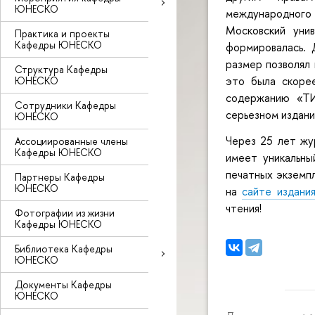
ЮНЕСКО
международного
Московский уни
Практика и проекты
Кафедры ЮНЕСКО
формировалась. 
размер позволял 
Структура Кафедры
это была скоре
ЮНЕСКО
содержанию «ТИ
Сотрудники Кафедры
серьезном издани
ЮНЕСКО
Через 25 лет жу
Ассоциированные члены
Кафедры ЮНЕСКО
имеет уникальны
печатных экземпл
Партнеры Кафедры
ЮНЕСКО
на
сайте издани
чтения!
Фотографии из жизни
Кафедры ЮНЕСКО
Библиотека Кафедры
ЮНЕСКО
Документы Кафедры
ЮНЕСКО