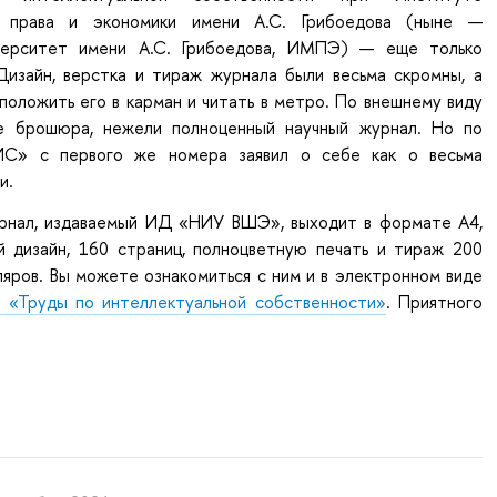
 права и экономики имени А.С. Грибоедова (ныне —
верситет имени А.С. Грибоедова, ИМПЭ) — еще только
Дизайн, верстка и тираж журнала были весьма скромны, а
положить его в карман и читать в метро. По внешнему виду
е брошюра, нежели полноценный научный журнал. Но по
С» с первого же номера заявил о себе как о весьма
и.
рнал, издаваемый ИД «НИУ ВШЭ», выходит в формате А4,
й дизайн, 160 страниц, полноцветную печать и тираж 200
яров. Вы можете ознакомиться с ним и в электронном виде
я «Труды по интеллектуальной собственности»
. Приятного