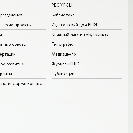
РЕСУРСЫ
разделения
Библиотека
льские проекты
Издательский дом ВШЭ
и
Книжный магазин «БукВышка»
онные советы
Типография
ертаций
Медиацентр
ое развитие
Журналы ВШЭ
гранты
Публикации
учно-информационные