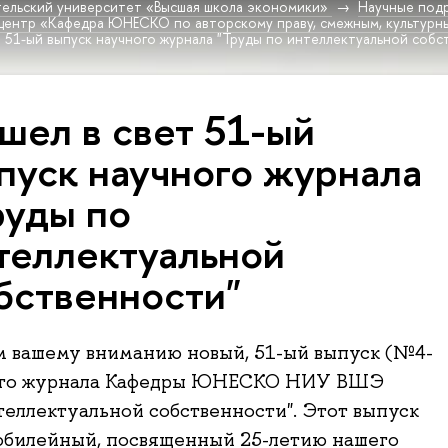
ельский университет «Высшая школа экономики»
Научные под
 центр «Кафедра ЮНЕСКО по авторскому праву, смежным, культур
т 51-ый выпуск научного журнала "Труды по интеллектуальной собс
шел в свет 51-ый
пуск научного журнала
руды по
теллектуальной
бственности"
 вашему вниманию новый, 51-ый выпуск (№4-
ого журнала Кафедры ЮНЕСКО НИУ ВШЭ
теллектуальной собственности". Этот выпуск
юбилейный, посвященный 25-летию нашего