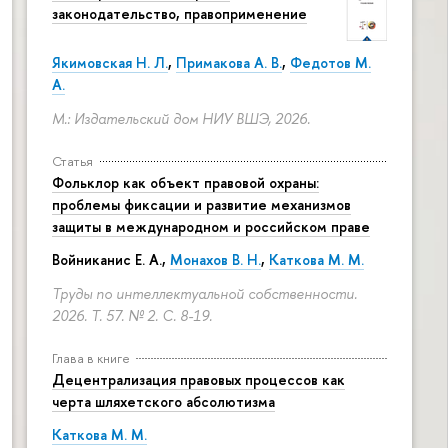
законодательство, правоприменение
Якимовская Н. Л.
,
Примакова А. В.
,
Федотов М.
А.
М.: Издательский дом НИУ ВШЭ, 2026.
Статья
Фольклор как объект правовой охраны:
проблемы фиксации и развитие механизмов
защиты в международном и российском праве
Войниканис Е. А.,
Монахов В. Н.
,
Каткова М. М.
Труды по интеллектуальной собственности.
2026. Т. 57. № 2.
С. 8-19.
Глава в книге
Децентрализация правовых процессов как
черта шляхетского абсолютизма
Каткова М. М.