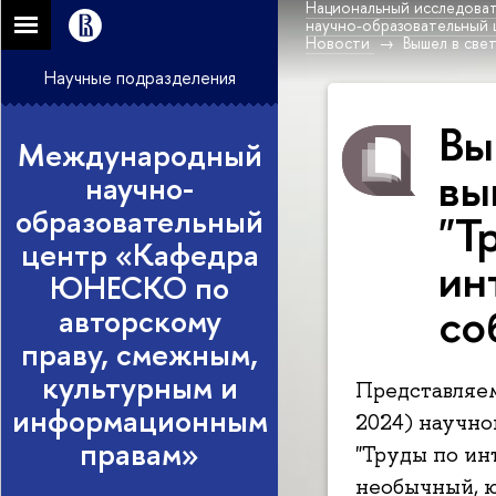
Национальный исследоват
научно-образовательный
Новости
Вышел в све
Научные подразделения
Вы
Международный
вы
научно-
образовательный
"Т
центр «Кафедра
ин
ЮНЕСКО по
со
авторскому
праву, смежным,
культурным и
Представляем
информационным
2024) научн
правам»
"Труды по ин
необычный, 