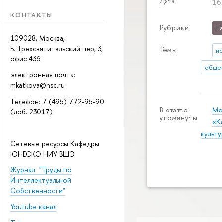
Дата
16
КОНТАКТЫ
Рубрики
На
109028, Москва,
Б. Трехсвятительский пер, 3,
Темы
и
офис 436
общес
электронная почта:
mkatkova@hse.ru
Телефон: 7 (495) 772-95-90
Ме
В статье
(доб. 23017)
упомянуты
«К
культ
Сетевые ресурсы Кафедры
ЮНЕСКО НИУ ВШЭ
Журнал "Труды по
Интеллектуальной
Собственности"
Youtube канал