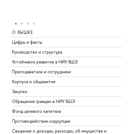
О ВЫШКЕ
ОБР
Цифры и факты
Лице
Руководство и структура
Довуз
Устойчивое развитие в НИУ ВШЭ
Олим
Преподаватели и сотрудники
Прием
Корпуса и общежития
Вышк
Закупки
Прием
Обращения граждан в НИУ ВШЭ
Аспир
Фонд целевого капитала
Допол
Противодействие коррупции
Центр
Сведения о доходах, расходах, об имуществе и
Бизне