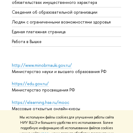
обязательствах имущественного характера
Образ
Сведения об образовательной организации
Обрат
Людям с ограниченными возможностями здоровья
Единая платежная страница
Работа в Вышке
http://www.minobrnauki.gov.ru/
Министерство науки и высшего образования РФ
https://edu.gov.ru/
Министерство просвещения РФ
https://elearning.hse.ru/mooc
Массовые открытые онлайн-курсы
Мы используем файлы cookies для улучшения работы сайта
НИУ ВШЭ и большего удобства его использования. Более
подробную информацию об использовании файлов cookies
© НИУ ВШЭ 1993–2026
Адреса и контакты
Условия