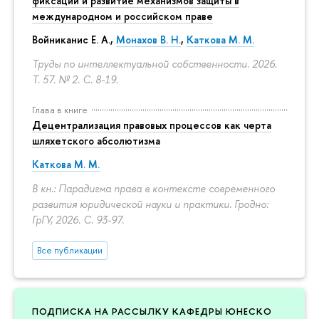
фиксации и развитие механизмов защиты в
международном и российском праве
Войниканис Е. А.,
Монахов В. Н.
,
Каткова М. М.
Труды по интеллектуальной собственности. 2026.
Т. 57. № 2.
С. 8-19.
Глава в книге
Децентрализация правовых процессов как черта
шляхетского абсолютизма
Каткова М. М.
В кн.: Парадигма права в контексте современного
развития юридической науки и практики. Гродно:
ГрГУ, 2026.
С. 93-97.
Все публикации
ПОДПИСКА НА РАССЫЛКУ КАФЕДРЫ ЮНЕСКО