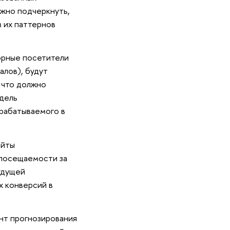
ажно подчеркнуть,
м их паттернов
орные посетители
алов), будут
 что должно
одель
зрабатываемого в
айты
 посещаемости за
удущей
х конверсий в
нт прогнозирования