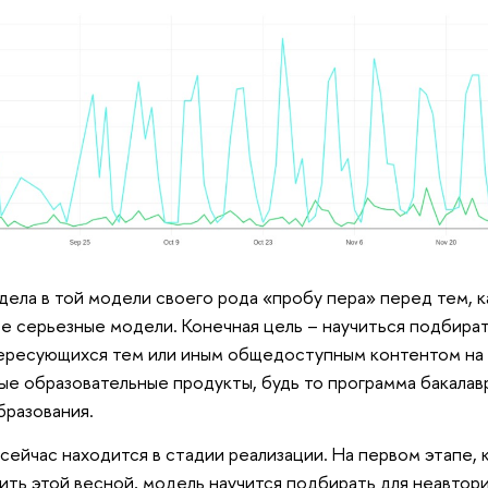
дела в той модели своего рода «пробу пера» перед тем, к
е серьезные модели. Конечная цель – научиться подбират
тересующихся тем или иным общедоступным контентом на 
е образовательные продукты, будь то программа бакалав
бразования.
сейчас находится в стадии реализации. На первом этапе, 
ить этой весной, модель научится подбирать для неавтор