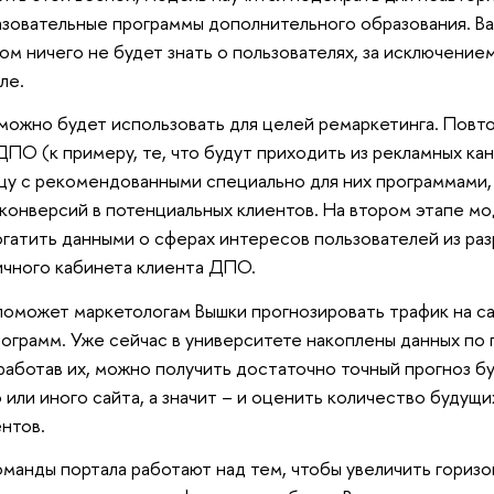
зовательные программы дополнительного образования. В
том ничего не будет знать о пользователях, за исключение
ле.
можно будет использовать для целей ремаркетинга. Повт
ДПО (к примеру, те, что будут приходить из рекламных кан
цу с рекомендованными специально для них программами,
конверсий в потенциальных клиентов. На втором этапе м
гатить данными о сферах интересов пользователей из ра
ичного кабинета клиента ДПО.
поможет маркетологам Вышки прогнозировать трафик на с
ограмм. Уже сейчас в университете накоплены данных по
работав их, можно получить достаточно точный прогноз б
или иного сайта, а значит – и оценить количество будущи
нтов.
манды портала работают над тем, чтобы увеличить горизо