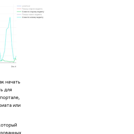
ак начать
ь для
портале,
риата или
который
изованных