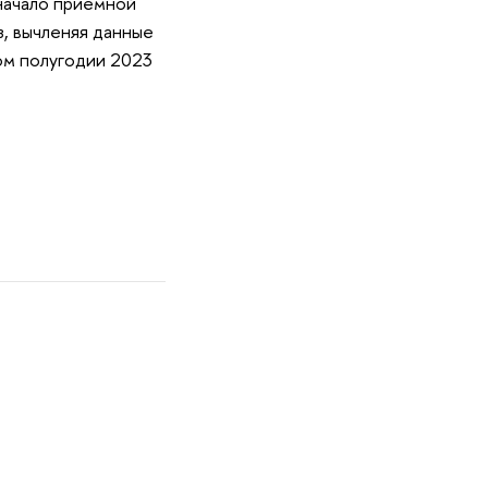
начало приемной
з, вычленяя данные
ом полугодии 2023