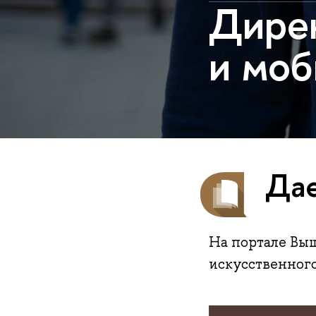
Дирек
и мо
Дае
На портале Выш
искусственного