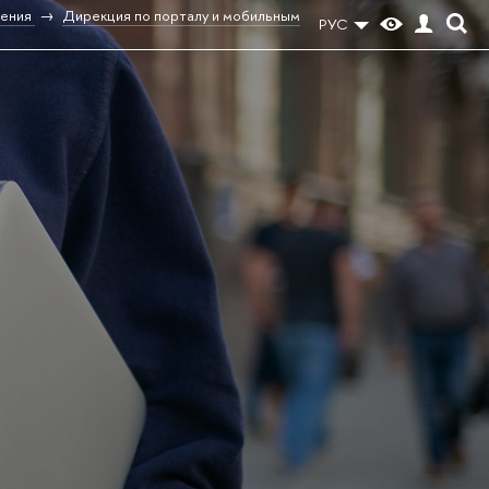
ения
Дирекция по порталу и мобильным
РУС