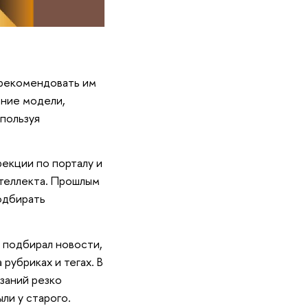
 рекомендовать им
ание модели,
спользуя
екции по порталу и
теллекта. Прошлым
одбирать
н подбирал новости,
рубриках и тегах. В
заний резко
ли у старого.