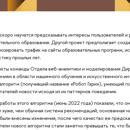
скоро научатся предсказывать интересы пользователей и
тельного образования. Другой проект предполагает созд
нозировать трафик на сайты образовательных программ, и
тику прошлых лет.
екты команды Отдела веб-аналитики и моделирования Дир
ниям в области машинного обучения и искусственного ин
алгоритм (получивший название «Робот Гэри»), умеющий п
тателей новости исходя из их паттернов поведения.
работы этого алгоритма (июнь 2022 года) показали, что о
е хуже, чем обычная система рекомендаций, основанная на 
были внесены изменения, после чего качество ее предска
тели нового алгоритма стали заметно превышать те, что бы