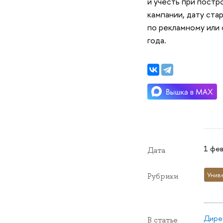
и учесть при постр
кампании, дату ста
по рекламному или 
года.
1 фев
Дата
Унив
Рубрики
Дире
В статье