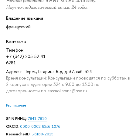
Начала работать в НИУ ВШЭ в 2013 году.
Научно-педагогический стаж: 24 года.
Владение языками
французский
Контакты
Телефон:
+7 (342) 205-52-41
6281
Адрес: г. Пермь, Гагарина б-р, д. 37, каб. 324
Время консультаций: Консультации проводятся по субботам в
2 корпусе в аудитории 324 с 9.00 до 13.00 по
договоренности по easmolianina@hse.ru
Расписание
SPIN РИНЦ
:
7841-7810
ORCID
:
0000-0002-8256-1076
ResearcherID
:
L-6180-2015