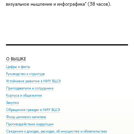
визуальное мышление и инфографика" (38 часов).
О ВЫШКЕ
ОБ
Цифры и факты
Ли
Руководство и структура
Дов
Устойчивое развитие в НИУ ВШЭ
Ол
Преподаватели и сотрудники
При
Корпуса и общежития
Вы
Закупки
При
Обращения граждан в НИУ ВШЭ
Асп
Фонд целевого капитала
Доп
Противодействие коррупции
Цен
Сведения о доходах, расходах, об имуществе и обязательствах
Биз