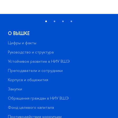
О ВЫШКЕ
Цифры и факты
Л
Руководство и структура
Д
Устойчивое развитие в НИУ ВШЭ
О
Преподаватели и сотрудники
П
Корпуса и общежития
В
Закупки
П
Обращения граждан в НИУ ВШЭ
А
Фонд целевого капитала
Д
Противодействие коррупции
Ц