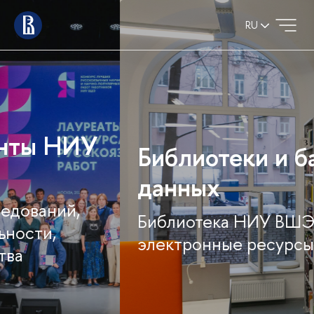
RU
Библиотеки и базы
данных
Библиотека НИУ ВШЭ и
электронные ресурсы