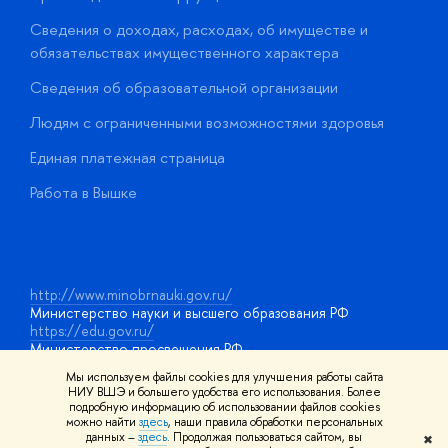
Сведения о доходах, расходах, об имуществе и
Б
обязательствах имущественного характера
О
Сведения об образовательной организации
О
Людям с ограниченными возможностями здоровья
у
Единая платежная страница
Работа в Вышке
http://www.minobrnauki.gov.ru/
Министерство науки и высшего образования РФ
https://edu.gov.ru/
Министерство просвещения РФ
https://elearning.hse.ru/mooc
Мы используем файлы cookies для улучшения работы сайта
Массовые открытые онлайн-курсы
НИУ ВШЭ и большего удобства его использования. Более
подробную информацию об использовании файлов cookies
можно найти
здесь
, наши правила обработки персональных
данных –
здесь
. Продолжая пользоваться сайтом, вы
✖
© НИУ ВШЭ 1993–2026
Адреса и контакты
Условия