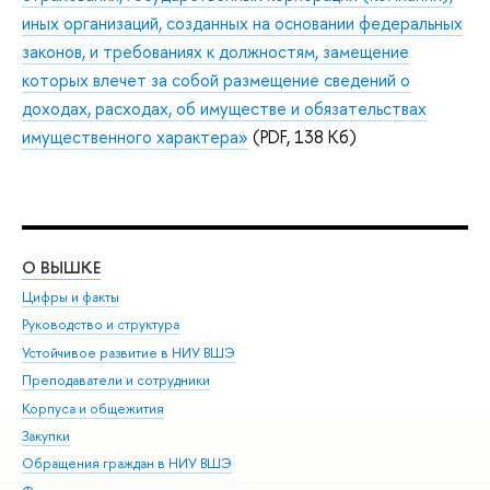
иных организаций, созданных на основании федеральных
законов, и требованиях к должностям, замещение
которых влечет за собой размещение сведений о
доходах, расходах, об имуществе и обязательствах
имущественного характера»
(PDF, 138 Кб)
О ВЫШКЕ
ОБ
Цифры и факты
Ли
Руководство и структура
Дов
Устойчивое развитие в НИУ ВШЭ
Ол
Преподаватели и сотрудники
При
Корпуса и общежития
Вы
Закупки
При
Обращения граждан в НИУ ВШЭ
Ас