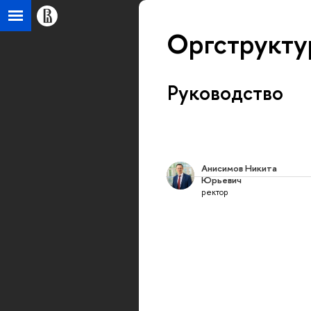
Оргструкт
Руководство
Анисимов Никита
Юрьевич
ректор