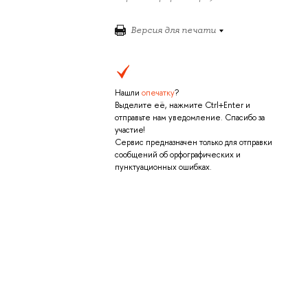
Версия для печати
Нашли
опечатку
?
Выделите её, нажмите Ctrl+Enter и
отправьте нам уведомление. Спасибо за
участие!
Сервис предназначен только для отправки
сообщений об орфографических и
пунктуационных ошибках.