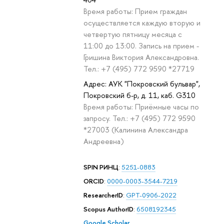
Время работы: Прием граждан
осуществляется каждую вторую и
четвертую пятницу месяца с
11:00 до 13:00. Запись на прием -
Гришина Виктория Александровна.
Тел.: +7 (495) 772 9590 *27719
Адрес: АУК "Покровский бульвар",
Покровский б-р, д. 11, каб. G310
Время работы: Приёмные часы по
запросу. Тел.: +7 (495) 772 9590
*27003 (Калинина Александра
Андреевна)
SPIN РИНЦ
:
5251-0883
ORCID
:
0000-0003-3544-7219
ResearcherID
:
GPT-0906-2022
Scopus AuthorID
:
6508192345
Google Scholar