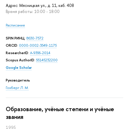
Адрес: Мясницкая ул., д. 11, каб. 408
Время работы: 10:00 - 18:00
Расписание
SPIN РИНЦ
:
8630-7572
ORCID
:
0000-0002-3549-1175
ResearcherID
:
A-9356-2014
Scopus AuthorID
:
55145232200
Google Scholar
Руководитель
Гохберг Л. М.
Oбразование, учёные степени и учёные
звания
1995