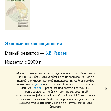
Экономическая социология
Главный редактор —
В.В. Радаев
Издается с 2000 г.
Журнал включен в перечень ведущих
Мы используем файлы cookies для улучшения работы сайта
рецензируемых научных изданий ВАК
НИУ ВШЭ и большего удобства его использования. Более
подробную информацию об использовании файлов cookies
Министерства образования и науки РФ, а также в
можно найти
здесь
, наши правила обработки персональных
две международные базы данных публикаций на
данных –
здесь
. Продолжая пользоваться сайтом, вы
✖
подтверждаете, что были проинформированы об
базе Web of Science –
использовании файлов cookies сайтом НИУ ВШЭ и согласны
Russian Science Citation Index (RSCI)
с нашими правилами обработки персональных данных. Вы
можете отключить файлы cookies в настройках Вашего
и Emerging Sources Citation Index (ESCI);
браузера.