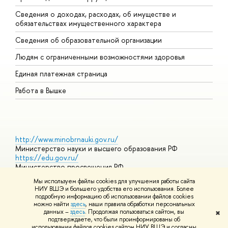
Сведения о доходах, расходах, об имуществе и
Б
обязательствах имущественного характера
О
Сведения об образовательной организации
О
Людям с ограниченными возможностями здоровья
Единая платежная страница
Работа в Вышке
http://www.minobrnauki.gov.ru/
Министерство науки и высшего образования РФ
https://edu.gov.ru/
Министерство просвещения РФ
https://elearning.hse.ru/mooc
Мы используем файлы cookies для улучшения работы сайта
Массовые открытые онлайн-курсы
НИУ ВШЭ и большего удобства его использования. Более
подробную информацию об использовании файлов cookies
можно найти
здесь
, наши правила обработки персональных
данных –
здесь
. Продолжая пользоваться сайтом, вы
✖
© НИУ ВШЭ 1993–2026
Адреса и контакты
Условия
подтверждаете, что были проинформированы об
использования материалов
Политика конфиденциальности
Карта
использовании файлов cookies сайтом НИУ ВШЭ и согласны