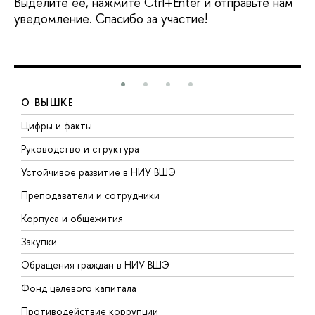
Выделите её, нажмите Ctrl+Enter и отправьте нам
уведомление. Спасибо за участие!
О ВЫШКЕ
Цифры и факты
Л
Руководство и структура
Д
Устойчивое развитие в НИУ ВШЭ
О
Преподаватели и сотрудники
П
Корпуса и общежития
В
Закупки
П
Обращения граждан в НИУ ВШЭ
А
Фонд целевого капитала
Д
Противодействие коррупции
Ц