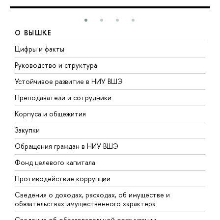
О ВЫШКЕ
Цифры и факты
Л
Руководство и структура
Д
Устойчивое развитие в НИУ ВШЭ
О
Преподаватели и сотрудники
П
Корпуса и общежития
В
Закупки
П
Обращения граждан в НИУ ВШЭ
А
Фонд целевого капитала
Д
Противодействие коррупции
Ц
Сведения о доходах, расходах, об имуществе и
Б
обязательствах имущественного характера
О
Сведения об образовательной организации