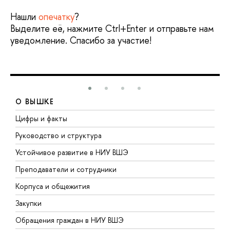
Нашли
опечатку
?
Выделите её, нажмите Ctrl+Enter и отправьте нам
уведомление. Спасибо за участие!
О ВЫШКЕ
Цифры и факты
Л
Руководство и структура
Д
Устойчивое развитие в НИУ ВШЭ
О
Преподаватели и сотрудники
П
Корпуса и общежития
В
Закупки
П
Обращения граждан в НИУ ВШЭ
А