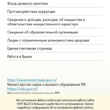
Фонд целевого капитала
Д
Противодействие коррупции
Ц
Сведения о доходах, расходах, об имуществе и
Б
обязательствах имущественного характера
О
Сведения об образовательной организации
О
Людям с ограниченными возможностями здоровья
Единая платежная страница
Работа в Вышке
http://www.minobrnauki.gov.ru/
Министерство науки и высшего образования РФ
https://edu.gov.ru/
Министерство просвещения РФ
https://elearning.hse.ru/mooc
Мы используем файлы cookies для улучшения работы сайта
Массовые открытые онлайн-курсы
НИУ ВШЭ и большего удобства его использования. Более
подробную информацию об использовании файлов cookies