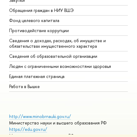
Закупки
П
Обращения граждан в НИУ ВШЭ
А
Фонд целевого капитала
Д
Противодействие коррупции
Ц
Сведения о доходах, расходах, об имуществе и
Б
обязательствах имущественного характера
О
Сведения об образовательной организации
О
Людям с ограниченными возможностями здоровья
Единая платежная страница
Работа в Вышке
http://www.minobrnauki.gov.ru/
Министерство науки и высшего образования РФ
https://edu.gov.ru/
Министерство просвещения РФ