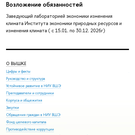
Возложение обязанностей
Заведующий лабораторией экономики изменения
климата Института экономики природных ресурсов и
изменения климата ( с 15.01. по 30.12. 2026г)
О ВЫШКЕ
ОБ
Цифры и факты
Ли
Руководство и структура
Дов
Устойчивое развитие в НИУ ВШЭ
Ол
Преподаватели и сотрудники
При
Корпуса и общежития
Вы
Закупки
При
Обращения граждан в НИУ ВШЭ
Асп
Фонд целевого капитала
Доп
Противодействие коррупции
Цен