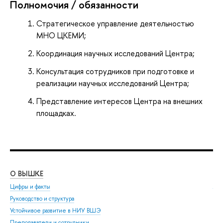
Полномочия / обязанности
Стратегическое управление деятельностью
МНО ЦКЕМИ;
Координация научных исследований Центра;
Консультация сотрудников при подготовке и
реализации научных исследований Центра;
Представление интересов Центра на внешних
площадках.
О ВЫШКЕ
ОБ
Цифры и факты
Ли
Руководство и структура
Дов
Устойчивое развитие в НИУ ВШЭ
Ол
Преподаватели и сотрудники
При