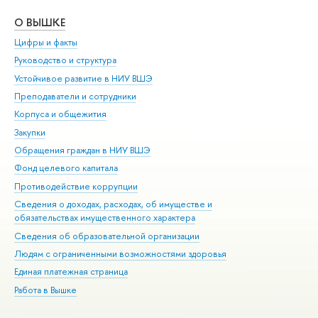
О ВЫШКЕ
ОБ
Цифры и факты
Ли
Руководство и структура
Дов
Устойчивое развитие в НИУ ВШЭ
Ол
Преподаватели и сотрудники
При
Корпуса и общежития
Вы
Закупки
При
Обращения граждан в НИУ ВШЭ
Ас
Фонд целевого капитала
До
Противодействие коррупции
Цен
Сведения о доходах, расходах, об имуществе и
Би
обязательствах имущественного характера
Об
Сведения об образовательной организации
Обр
Людям с ограниченными возможностями здоровья
Единая платежная страница
Работа в Вышке