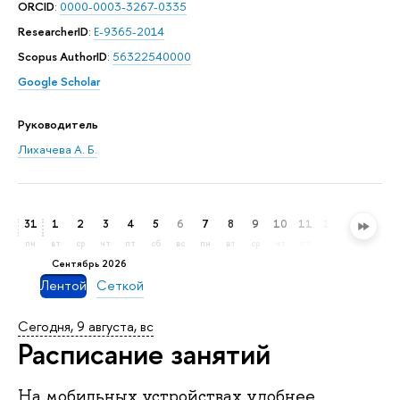
ORCID
:
0000-0003-3267-0335
ResearcherID
:
E-9365-2014
Scopus AuthorID
:
56322540000
Google Scholar
Руководитель
Лихачева А. Б.
31
1
2
3
4
5
6
7
8
9
10
11
12
13
14
пн
вт
ср
чт
пт
сб
вс
пн
вт
ср
чт
пт
сб
вс
пн
сентябрь 2026
Лентой
Сеткой
Сегодня, 9 августа, вс
Расписание занятий
На мобильных устройствах удобнее