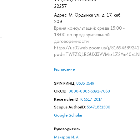
22237
Адрес: М. Ордынка ул., д. 17, каб.
209
Время консультаций: среда 15:00 -
18:00 по предварительной
договоренности
https://us02web.zoom.us/j/81694389241
pwd=TWFZQ1RGUXl3VVMra1Z2Ym40a1N
Расписание
SPIN РИНЦ
:
8683-3549
ORCID
:
0000-0003-3891-7060
ResearcherID
:
K-5517-2014
Scopus AuthorID
:
56471831500
Google Scholar
Руководитель
Макаров И. А.