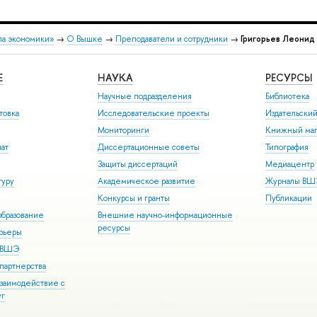
ла экономики»
→
О Вышке
→
Преподаватели и сотрудники
→
Григорьев Леонид
Е
НАУКА
РЕСУРСЫ
Научные подразделения
Библиотека
товка
Исследовательские проекты
Издательски
Мониторинги
Книжный маг
иат
Диссертационные советы
Типография
Защиты диссертаций
Медиацентр
туру
Академическое развитие
Журналы В
Конкурсы и гранты
Публикации
бразование
Внешние научно-информационные
ресурсы
арьеры
р ВШЭ
партнерства
взаимодействие с
уг