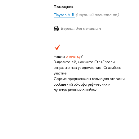
Помощник
Паутов А. В.
(научный ассистент)
Версия для печати
Нашли
опечатку
?
Выделите её, нажмите Ctrl+Enter и
отправьте нам уведомление. Спасибо за
участие!
Сервис предназначен только для отправки
сообщений об орфографических и
пунктуационных ошибках.