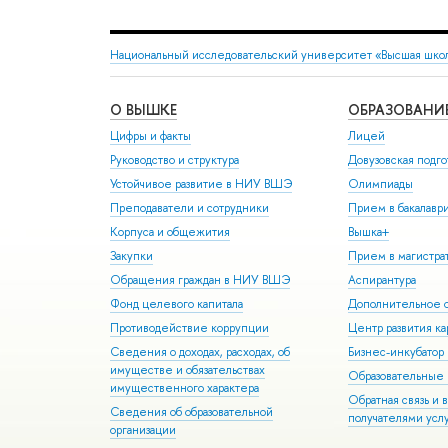
Национальный исследовательский университет «Высшая шко
О ВЫШКЕ
ОБРАЗОВАНИ
Цифры и факты
Лицей
Руководство и структура
Довузовская подго
Устойчивое развитие в НИУ ВШЭ
Олимпиады
Преподаватели и сотрудники
Прием в бакалавр
Корпуса и общежития
Вышка+
Закупки
Прием в магистра
Обращения граждан в НИУ ВШЭ
Аспирантура
Фонд целевого капитала
Дополнительное о
Противодействие коррупции
Центр развития к
Сведения о доходах, расходах, об
Бизнес-инкубато
имуществе и обязательствах
Образовательные 
имущественного характера
Обратная связь и 
Сведения об образовательной
получателями усл
организации