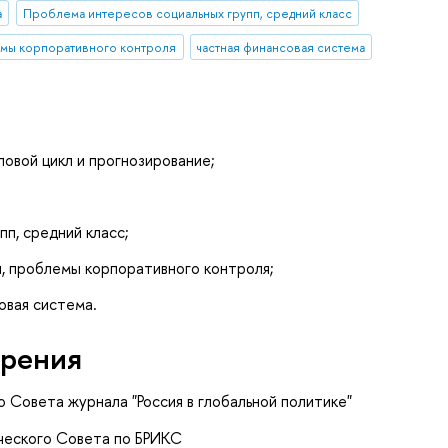
а
Проблема интересов социальных групп, средний класс
емы корпоративного контроля
частная финансовая система
ловой цикл и прогнозирование;
п, средний класс;
я, проблемы корпоративного контроля;
овая система.
рения
о Совета журнала "Россия в глобальной политике"
ического Совета по БРИКС