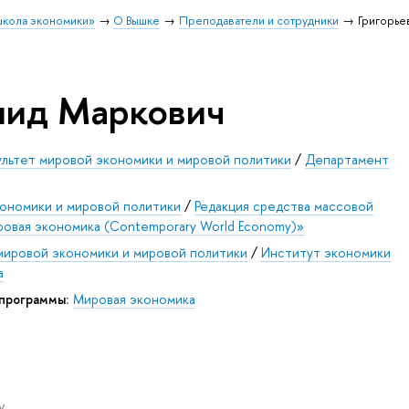
школа экономики»
О Вышке
Преподаватели и сотрудники
Григорье
нид Маркович
льтет мировой экономики и мировой политики
/
Департамент
кономики и мировой политики
/
Редакция средства массовой
овая экономика (Contemporary World Economy)»
мировой экономики и мировой политики
/
Институт экономики
а
 программы:
Мировая экономика
.