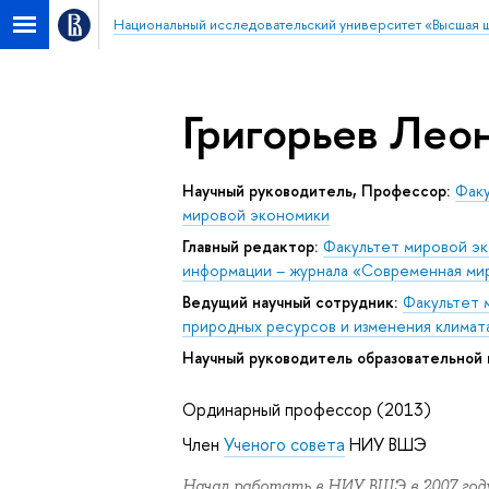
Национальный исследовательский университет «Высшая 
Григорьев Лео
Научный руководитель, Профессор:
Факу
мировой экономики
Главный редактор:
Факультет мировой э
информации – журнала «Современная мир
Ведущий научный сотрудник:
Факультет 
природных ресурсов и изменения климат
Научный руководитель образовательной
Ординарный профессор (2013)
Член
Ученого совета
НИУ ВШЭ
Начал работать в НИУ ВШЭ в 2007 году