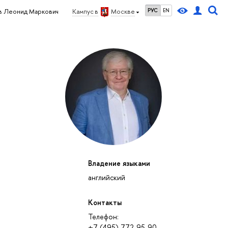
РУС
EN
в Леонид Маркович
Кампус в
Москве
Владение языками
английский
Контакты
Телефон:
+7 (495) 772-95-90