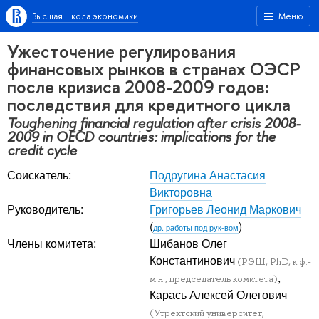
Высшая школа экономики
Меню
Ужесточение регулирования
финансовых рынков в странах ОЭСР
после кризиса 2008-2009 годов:
последствия для кредитного цикла
Toughening financial regulation after crisis 2008-
2009 in OECD countries: implications for the
credit cycle
Соискатель:
Подругина Анастасия
Викторовна
Руководитель:
Григорьев Леонид Маркович
(
)
др. работы под рук-вом
Члены комитета:
Шибанов Олег
Константинович
(РЭШ, PhD, к.ф.-
,
м.н., председатель комитета)
Карась Алексей Олегович
(Утрехтский университет,