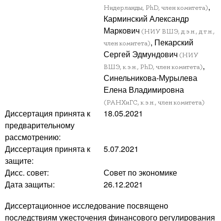
,
Нидерланды, PhD, член комитета)
Карминский Александр
Маркович
(НИУ ВШЭ, д.э.н., д.т.н.,
, Пекарский
член комитета)
Сергей Эдмундович
(НИУ
,
ВШЭ, к.э.н., PhD, член комитета)
Синельникова-Мурылева
Елена Владимировна
(РАНХиГС, к.э.н., член комитета)
Диссертация принята к
18.05.2021
предварительному
рассмотрению:
Диссертация принята к
5.07.2021
защите:
Дисс. совет:
Совет по экономике
Дата защиты:
26.12.2021
Диссертационное исследование посвящено
последствиям ужесточения финансового регулирования