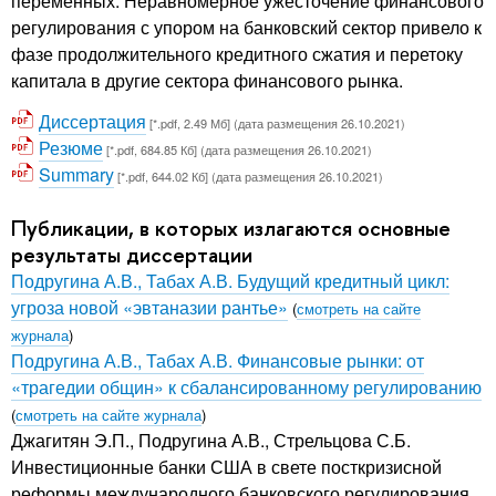
переменных. Неравномерное ужесточение финансового
регулирования с упором на банковский сектор привело к
фазе продолжительного кредитного сжатия и перетоку
капитала в другие сектора финансового рынка.
Диссертация
[*.pdf, 2.49 Мб] (дата размещения 26.10.2021)
Резюме
[*.pdf, 684.85 Кб] (дата размещения 26.10.2021)
Summary
[*.pdf, 644.02 Кб] (дата размещения 26.10.2021)
Публикации, в которых излагаются основные
результаты диссертации
Подругина А.В., Табах А.В. Будущий кредитный цикл:
угроза новой «эвтаназии рантье»
(
смотреть на сайте
журнала
)
Подругина А.В., Табах А.В. Финансовые рынки: от
«трагедии общин» к сбалансированному регулированию
(
смотреть на сайте журнала
)
Джагитян Э.П., Подругина А.В., Стрельцова С.Б.
Инвестиционные банки США в свете посткризисной
реформы международного банковского регулирования