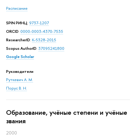
Расписание
SPIN РИНЦ
:
9737-1207
ORCID
:
0000-0003-4370-7535
ResearcherID
:
K-5328-2015
Scopus AuthorID
:
37095241800
Google Scholar
Руководители
Руткевич А. М.
Порус В. Н.
Oбразование, учёные степени и учёные
звания
2000