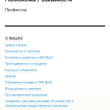
Профессор
О ВЫШКЕ
ОБ
Цифры и факты
Ли
Руководство и структура
Дов
Устойчивое развитие в НИУ ВШЭ
Ол
Преподаватели и сотрудники
При
Корпуса и общежития
Вы
Закупки
При
Обращения граждан в НИУ ВШЭ
Ас
Фонд целевого капитала
До
Противодействие коррупции
Цен
Сведения о доходах, расходах, об имуществе и
Би
обязательствах имущественного характера
Об