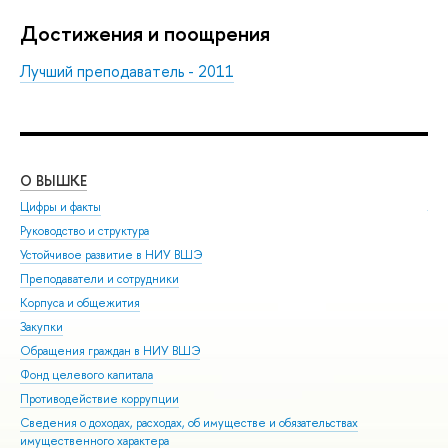
Достижения и поощрения
Лучший преподаватель - 2011
О ВЫШКЕ
ОБ
Цифры и факты
Ли
Руководство и структура
Дов
Устойчивое развитие в НИУ ВШЭ
Ол
Преподаватели и сотрудники
При
Корпуса и общежития
Вы
Закупки
При
Обращения граждан в НИУ ВШЭ
Асп
Фонд целевого капитала
Доп
Противодействие коррупции
Цен
Сведения о доходах, расходах, об имуществе и обязательствах
Биз
имущественного характера
Обр