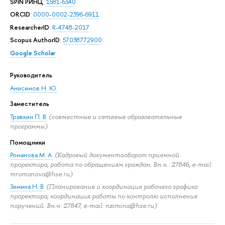
SPIN РИНЦ
:
1581-6340
ORCID
:
0000-0002-2396-6911
ResearcherID
:
R-4748-2017
Scopus AuthorID
:
57038772900
Google Scholar
Руководитель
Анисимов Н. Ю.
Заместитель
Травкин П. В.
(совместные и сетевые образовательные
программы)
Помощники
Романова М. А.
(Кадровый документооборот приемной
проректора, работа по обращениям граждан. Вн.н.: 27846, e-mail:
mromanova@hse.ru)
Зимина Н. В.
(Планирование и координация рабочего графика
проректора, координация работы по контролю исполнения
поручений. Вн.н: 27847, e-mail: nzimina@hse.ru)