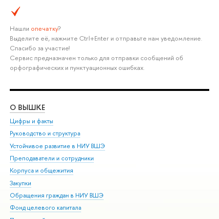
Нашли
опечатку
?
Выделите её, нажмите Ctrl+Enter и отправьте нам уведомление.
Спасибо за участие!
Сервис предназначен только для отправки сообщений об
орфографических и пунктуационных ошибках.
О ВЫШКЕ
ОБ
Цифры и факты
Ли
Руководство и структура
Дов
Устойчивое развитие в НИУ ВШЭ
Ол
Преподаватели и сотрудники
При
Корпуса и общежития
Вы
Закупки
При
Обращения граждан в НИУ ВШЭ
Ас
Фонд целевого капитала
До