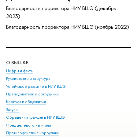
Благодарность проректора НИУ ВШЭ (декабрь
2023)
Благодарность проректора НИУ ВШЭ (ноябрь 2022)
О ВЫШКЕ
ОБ
Цифры и факты
Ли
Руководство и структура
Дов
Устойчивое развитие в НИУ ВШЭ
Ол
Преподаватели и сотрудники
При
Корпуса и общежития
Вы
Закупки
При
Обращения граждан в НИУ ВШЭ
Ас
Фонд целевого капитала
До
Противодействие коррупции
Цен