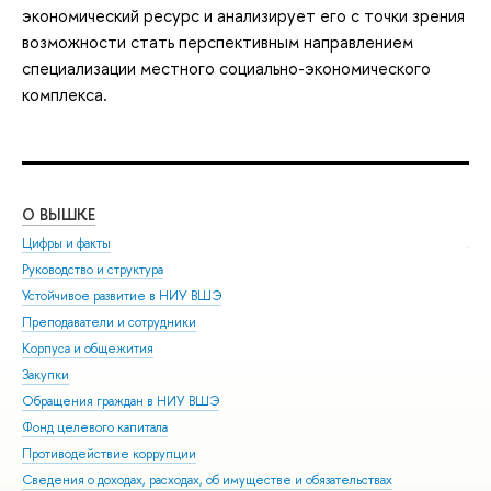
экономический ресурс и анализирует его с точки зрения
возможности стать перспективным направлением
специализации местного социально-экономического
комплекса.
О ВЫШКЕ
ОБ
Цифры и факты
Ли
Руководство и структура
Дов
Устойчивое развитие в НИУ ВШЭ
Ол
Преподаватели и сотрудники
При
Корпуса и общежития
Вы
Закупки
При
Обращения граждан в НИУ ВШЭ
Асп
Фонд целевого капитала
Доп
Противодействие коррупции
Цен
Сведения о доходах, расходах, об имуществе и обязательствах
Биз