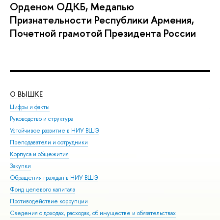
Орденом ОДКБ, Медапью
Признательности Республики Армения,
Почетной грамотой Президента России
О ВЫШКЕ
ОБ
Цифры и факты
Ли
Руководство и структура
Дов
Устойчивое развитие в НИУ ВШЭ
Ол
Преподаватели и сотрудники
При
Корпуса и общежития
Вы
Закупки
При
Обращения граждан в НИУ ВШЭ
Асп
Фонд целевого капитала
Доп
Противодействие коррупции
Цен
Сведения о доходах, расходах, об имуществе и обязательствах
Биз