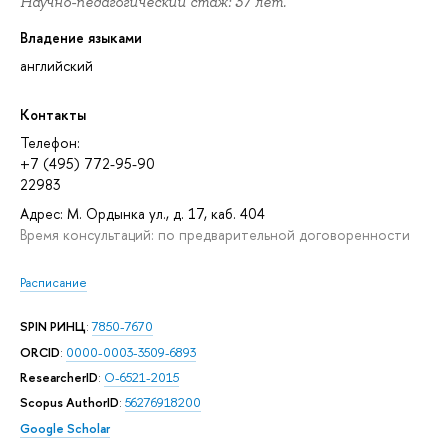
Научно-педагогический стаж: 37 лет.
Владение языками
английский
Контакты
Телефон:
+7 (495) 772-95-90
22983
Адрес: М. Ордынка ул., д. 17, каб. 404
Время консультаций: по предварительной договоренности
Расписание
SPIN РИНЦ
:
7850-7670
ORCID
:
0000-0003-3509-6893
ResearcherID
:
O-6521-2015
Scopus AuthorID
:
56276918200
Google Scholar