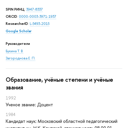
SPIN РИНЦ
:
3947-8337
ORCID
:
0000-0003-3971-1937
ResearcherID
:
L-5493-2015
Google Scholar
Руководители
Букина Т. В.
Загороднова Е. П.
Oбразование, учёные степени и учёные
звания
1992
Ученое звание: Доцент
1984
Кандидат наук: Московский областной педагогический