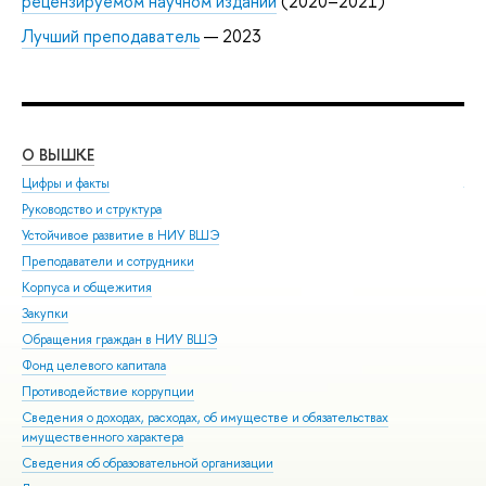
рецензируемом научном издании
(2020–2021)
Лучший преподаватель
— 2023
О ВЫШКЕ
ОБ
Цифры и факты
Ли
Руководство и структура
Дов
Устойчивое развитие в НИУ ВШЭ
Ол
Преподаватели и сотрудники
При
Корпуса и общежития
Вы
Закупки
При
Обращения граждан в НИУ ВШЭ
Асп
Фонд целевого капитала
Доп
Противодействие коррупции
Цен
Сведения о доходах, расходах, об имуществе и обязательствах
Биз
имущественного характера
Обр
Сведения об образовательной организации
Обр