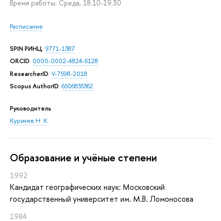
Время работы: Среда, 18.10-19.30
Расписание
SPIN РИНЦ
:
9771-1387
ORCID
:
0000-0002-4824-6128
ResearcherID
:
V-7598-2018
Scopus AuthorID
:
6506835362
Руководитель
Куричев Н. К.
Oбразование и учёные степени
1992
Кандидат географических наук: Московский
государственный университет им. М.В. Ломоносова
1984