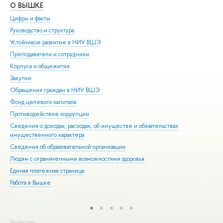
О ВЫШКЕ
ОБ
Цифры и факты
Ли
Руководство и структура
Дов
Устойчивое развитие в НИУ ВШЭ
Ол
Преподаватели и сотрудники
При
Корпуса и общежития
Вы
Закупки
При
Обращения граждан в НИУ ВШЭ
Асп
Фонд целевого капитала
Доп
Противодействие коррупции
Цен
Сведения о доходах, расходах, об имуществе и обязательствах
Биз
имущественного характера
Обр
Сведения об образовательной организации
Обр
Людям с ограниченными возможностями здоровья
Единая платежная страница
Работа в Вышке
Редактору