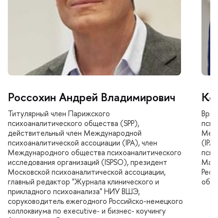
Россохин Андрей Владимирович
Ко
Титулярный член Парижского
рач-
психоаналитического общества (SPP),
псих
действительный член Международной
Межд
психоаналитической ассоциации (IPA), член
(IPA
Международного общества психоаналитического
псих
исследования организаций (ISPSO), президент
Март
Московской психоаналитической ассоциации,
Респ
лавный редактор "Журнала клинического и
обла
прикладного психоанализа" НИУ ВШЭ,
соруководитель ежегодного Российско-немецкого
коллоквиума по executive- и бизнес- коучингу