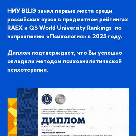
НИУ ВШЭ занял первые места среди
российских вузов в предметном рейтингах
RAEX и QS World University Rankings по
направлению «Психология» в 2025 году.
Диплом подтверждает, что Вы успешно
овладели методом психоаналитической
психотерапии.