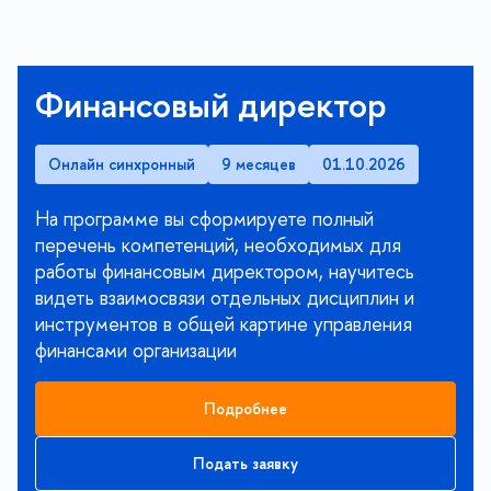
Создание и развитие
бренда территории
Онлайн синхронный
5 месяцев
01.09.2026
Раскройте потенциал территорий и локальных
проектов с помощью профессиональных бренд-
стратегий, превратив их уникальные
особенности в конкурентное преимущество.
Решите текущие и стратегические задачи по
развитию локальной идентичности и
привлекательности территорий с менторской
поддержкой.