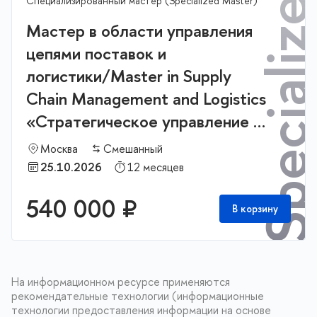
Specialized Mast
Специализированный мастер (Specialized Master)
Мастер в области управления
цепями поставок и
логистики/Master in Supply
Chain Management and Logistics
«Стратегическое управление и
бизнес аналитика в логистике и
Москва
Смешанный
цепях поставок»
25.10.2026
12 месяцев
540 000 ₽
В корзину
На информационном ресурсе применяются
рекомендательные технологии (информационные
технологии предоставления информации на основе