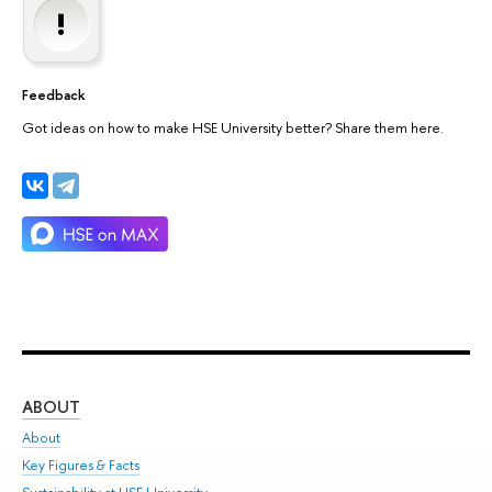
Feedback
Got ideas on how to make HSE University better? Share them here.
ABOUT
ST
About
Adm
Key Figures & Facts
Pr